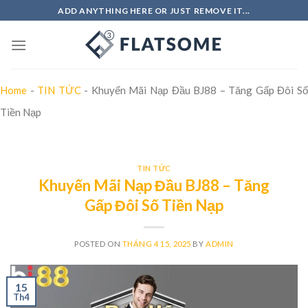
Skip
ADD ANYTHING HERE OR JUST REMOVE IT...
to
content
Home
-
TIN TỨC
-
Khuyến Mãi Nạp Đầu BJ88 – Tăng Gấp Đôi S
Tiền Nạp
TIN TỨC
Khuyến Mãi Nạp Đầu BJ88 – Tăng
Gấp Đôi Số Tiền Nạp
POSTED ON
THÁNG 4 15, 2025
BY
ADMIN
15
Th4