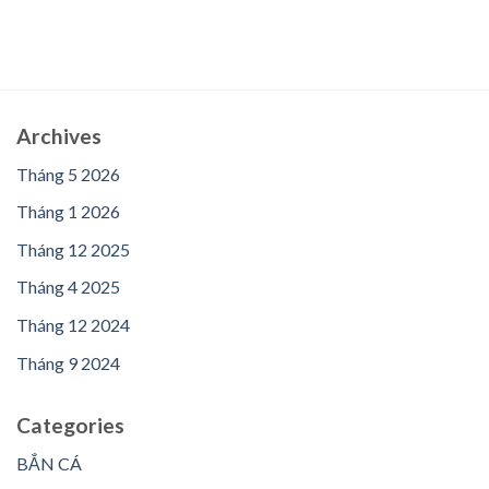
Archives
Tháng 5 2026
Tháng 1 2026
Tháng 12 2025
Tháng 4 2025
Tháng 12 2024
Tháng 9 2024
Categories
BẮN CÁ