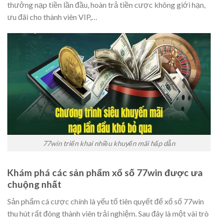
thưởng nạp tiền lần đầu, hoàn trả tiền cược không giới hạn,
ưu đãi cho thành viên VIP,…
77win triển khai nhiều khuyến mãi hấp dẫn
Khám phá các sản phẩm xổ số 77win được ưa
chuộng nhất
Sản phẩm cá cược chính là yếu tố tiên quyết để xổ số 77win
thu hút rất đông thành viên trải nghiệm. Sau đây là một vài trò