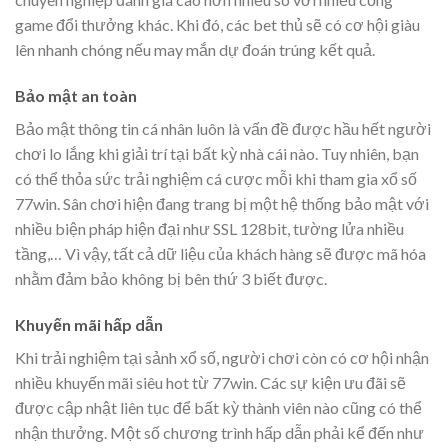
game đổi thưởng khác. Khi đó, các bet thủ sẽ có cơ hội giàu
lên nhanh chóng nếu may mắn dự đoán trúng kết quả.
Bảo mật an toàn
Bảo mật thông tin cá nhân luôn là vấn đề được hầu hết người
chơi lo lắng khi giải trí tại bất kỳ nhà cái nào. Tuy nhiên, bạn
có thể thỏa sức trải nghiệm cá cược mỗi khi tham gia xổ số
77win. Sân chơi hiện đang trang bị một hệ thống bảo mật với
nhiều biện pháp hiện đại như SSL 128bit, tường lửa nhiều
tầng,… Vì vậy, tất cả dữ liệu của khách hàng sẽ được mã hóa
nhằm đảm bảo không bị bên thứ 3 biết được.
Khuyến mãi hấp dẫn
Khi trải nghiệm tại sảnh xổ số, người chơi còn có cơ hội nhận
nhiều khuyến mãi siêu hot từ 77win. Các sự kiện ưu đãi sẽ
được cập nhật liên tục để bất kỳ thành viên nào cũng có thể
nhận thưởng. Một số chương trình hấp dẫn phải kể đến như