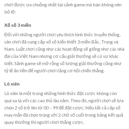
chơi được ưa chuộng nhất tại sảnh game mà bạn không nên
bỏ lỡ:
Xổ số 3 miền
Đối với những người chơi yêu thích hình thức truyền thống,
sân chơi đã cung cấp xổ số kiến thiết 3 miền Bắc, Trung và
Nam. Luật chơi cũng như các hoạt động sẽ giống như các nhà
đài của Việt Nam nhưng cơ cấu giải thưởng sẽ có sự khác
biệt. Sảnh game sẽ mở rộng số lượng giải thưởng cũng như
tỷ lệ ăn tiền để người chơi tăng cơ hội chiến thắng.
Lô xiên
Lô xiên là một trong những hình thức đặt cược không còn
quá xa lạ với các cao thủ lâu năm. Theo đó, người chơi sẽ lựa
chọn 2 số trở lên từ 00 – 99 để đặt cược. Nếu tất cả cặp số
may mắn đã chọn trùng với 2 chữ số cuối trong bảng kết quả
quay thưởng thì người chơi thắng cược.