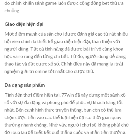
do chính khiến sảnh game luôn được cộng đồng bet thủ ưa
chuộng:
Giao diện hiện đại
Một điểm mạnh của sân chơi được đánh giá cao từ rất nhiều
hội viên chính là thiết kế giao diện hiện đại, thân thiện với
người dùng. Tất cả tính năng đã được bài trí vô cùng khoa
học và rõ ràng đến từng chi tiết. Từ đó, người dùng dễ dàng
thao tác và đặt cược xổ số. Chính điều này đã mang lại trải
nghiệm giải trí online tốt nhất cho cược thủ.
Đa dạng sản phẩm
Tính đến thời điểm hiện tại, 77win đã xây dựng một sảnh xổ
số với sự đa dạng và phong phú để phục vụ khách hàng tốt
nhất. Bên cạnh hình thức truyền thống, bạn còn có thể lựa
chọn cược tiền vào các thể loại hiện đại có thời gian quay
thưởng nhanh chóng. Nhờ vậy, người chơi sẽ không phải chờ
đợi quá lâu để biết kết quả thắng cuộc và nhận tiền thưởng.