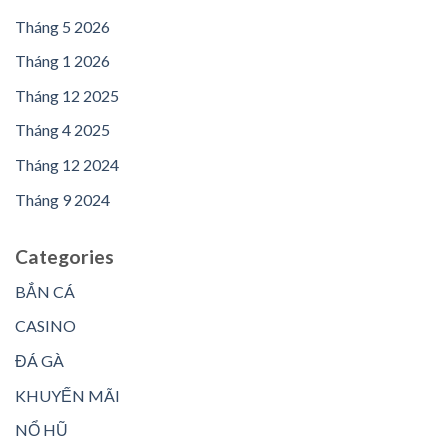
Tháng 5 2026
Tháng 1 2026
Tháng 12 2025
Tháng 4 2025
Tháng 12 2024
Tháng 9 2024
Categories
BẮN CÁ
CASINO
ĐÁ GÀ
KHUYẾN MÃI
NỔ HŨ