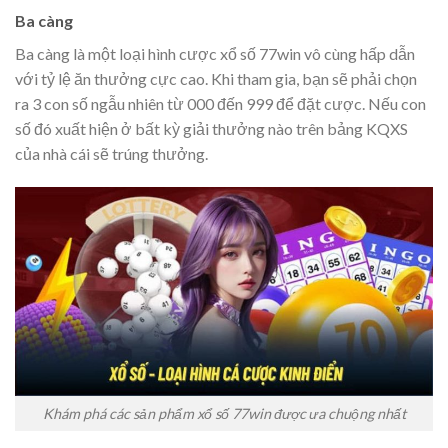
Ba càng
Ba càng là một loại hình cược xổ số 77win vô cùng hấp dẫn
với tỷ lệ ăn thưởng cực cao. Khi tham gia, bạn sẽ phải chọn
ra 3 con số ngẫu nhiên từ 000 đến 999 để đặt cược. Nếu con
số đó xuất hiện ở bất kỳ giải thưởng nào trên bảng KQXS
của nhà cái sẽ trúng thưởng.
Khám phá các sản phẩm xổ số 77win được ưa chuộng nhất