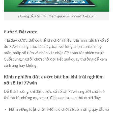
Hướng dẫn tân thủ tham gia xổ số 77win đơn giản
Bước 5: Đặt cược
Tại đây, cược thủ có thể lựa chọn nhiều loại hình giải trí xổ số
do 77win cung cấp. Lúc này, bạn vui lòng chọn con số may
mắn, nhập số tiền và nhấn xác nhận để hoàn tất phiên cược.
Cuối cùng, người chơi chờ đợi kết quả quay thưởng để xem
có trúng hay không.
Kinh nghiệm đặt cược bất bại khi trải nghiệm
xổ số tại 77win
Để thành công khi đặt cược xổ số tại 77win, người chơi có
thể bỏ túi những mẹo chơi đỉnh cao từ cao thủ dưới đây:
Nắm vững luật chơi:
Mỗi trò chơi sẽ có những quy tắc và