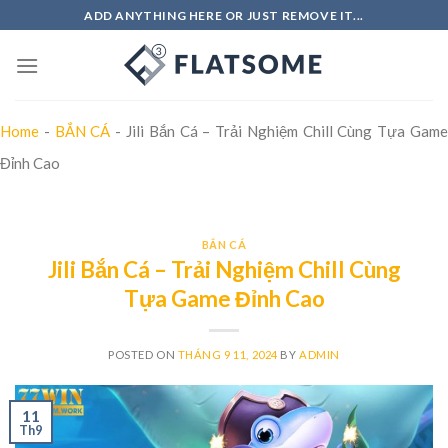
Skip
ADD ANYTHING HERE OR JUST REMOVE IT...
to
content
Home
-
BẮN CÁ
-
Jili Bắn Cá – Trải Nghiệm Chill Cùng Tựa Gam
Đỉnh Cao
BẮN CÁ
Jili Bắn Cá – Trải Nghiệm Chill Cùng
Tựa Game Đỉnh Cao
POSTED ON
THÁNG 9 11, 2024
BY
ADMIN
11
Th9