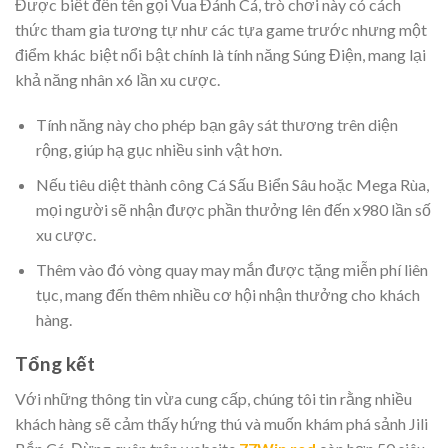
Được biết đến tên gọi Vua Đánh Cá, trò chơi này có cách
thức tham gia tương tự như các tựa game trước nhưng một
điểm khác biệt nổi bật chính là tính năng Súng Điện, mang lại
khả năng nhân x6 lần xu cược.
Tính năng này cho phép bạn gây sát thương trên diện
rộng, giúp hạ gục nhiều sinh vật hơn.
Nếu tiêu diệt thành công Cá Sấu Biển Sâu hoặc Mega Rùa,
mọi người sẽ nhận được phần thưởng lên đến x980 lần số
xu cược.
Thêm vào đó vòng quay may mắn được tặng miễn phí liên
tục, mang đến thêm nhiều cơ hội nhận thưởng cho khách
hàng.
Tổng kết
Với những thông tin vừa cung cấp, chúng tôi tin rằng nhiều
khách hàng sẽ cảm thấy hứng thú và muốn khám phá sảnh Jili