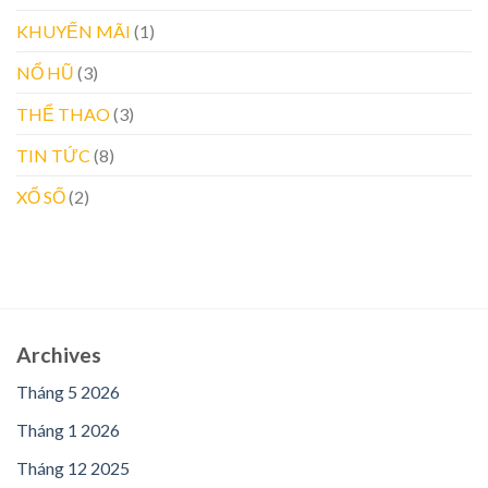
KHUYẾN MÃI
(1)
NỔ HŨ
(3)
THỂ THAO
(3)
TIN TỨC
(8)
XỔ SỐ
(2)
Archives
Tháng 5 2026
Tháng 1 2026
Tháng 12 2025