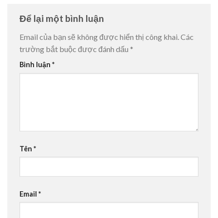
Để lại một bình luận
Email của bạn sẽ không được hiển thị công khai.
Các
trường bắt buộc được đánh dấu
*
Bình luận
*
Tên
*
Email
*