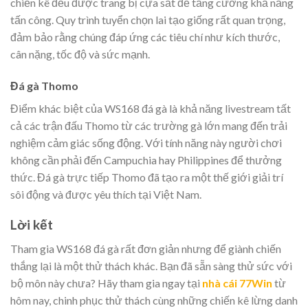
chiến kê đều được trang bị cựa sắt để tăng cường khả năng
tấn công. Quy trình tuyển chọn lai tạo giống rất quan trọng,
đảm bảo rằng chúng đáp ứng các tiêu chí như kích thước,
cân nặng, tốc độ và sức mạnh.
Đá gà Thomo
Điểm khác biệt của WS168 đá gà là khả năng livestream tất
cả các trận đấu Thomo từ các trường gà lớn mang đến trải
nghiệm cảm giác sống động. Với tính năng này người chơi
không cần phải đến Campuchia hay Philippines để thưởng
thức. Đá gà trực tiếp Thomo đã tạo ra một thế giới giải trí
sôi động và được yêu thích tại Việt Nam.
Lời kết
Tham gia WS168 đá gà rất đơn giản nhưng để giành chiến
thắng lại là một thử thách khác. Bạn đã sẵn sàng thử sức với
bộ môn này chưa? Hãy tham gia ngay tại
nhà cái 77Win
từ
hôm nay, chinh phục thử thách cùng những chiến kê lừng danh