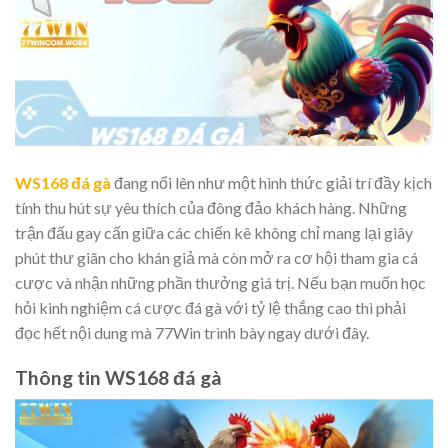
WS168 đá gà
đang nổi lên như một hình thức giải trí đầy kịch
tính thu hút sự yêu thích của đông đảo khách hàng. Những
trận đấu gay cấn giữa các chiến kê không chỉ mang lại giây
phút thư giãn cho khán giả mà còn mở ra cơ hội tham gia cá
cược và nhận những phần thưởng giá trị. Nếu bạn muốn học
hỏi kinh nghiệm cá cược đá gà với tỷ lệ thắng cao thì phải
đọc hết nội dung mà 77Win trình bày ngay dưới đây.
Thông tin WS168 đá gà