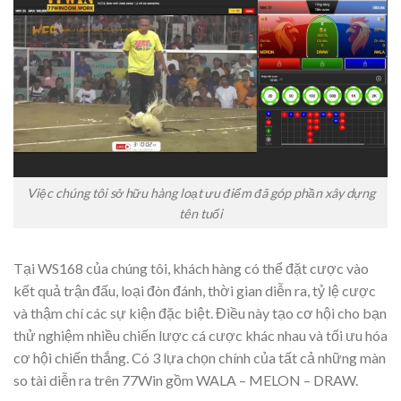
Việc chúng tôi sở hữu hàng loạt ưu điểm đã góp phần xây dựng
tên tuổi
Tại WS168 của chúng tôi, khách hàng có thể đặt cược vào
kết quả trận đấu, loại đòn đánh, thời gian diễn ra, tỷ lệ cược
và thậm chí các sự kiện đặc biệt. Điều này tạo cơ hội cho bạn
thử nghiệm nhiều chiến lược cá cược khác nhau và tối ưu hóa
cơ hội chiến thắng. Có 3 lựa chọn chính của tất cả những màn
so tài diễn ra trên 77Win gồm WALA – MELON – DRAW.