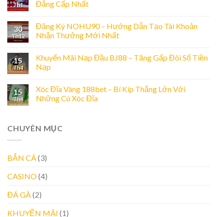
Đẳng Cấp Nhất
Th1
Đăng Ký NOHU90 – Hướng Dẫn Tạo Tài Khoản
30
Nhận Thưởng Mới Nhất
Th12
Khuyến Mãi Nạp Đầu BJ88 – Tăng Gấp Đôi Số Tiền
15
Nạp
Th4
Xóc Đĩa Vàng 188bet – Bí Kíp Thắng Lớn Với
15
Những Cú Xóc Đĩa
Th4
CHUYÊN MỤC
BẮN CÁ
(3)
CASINO
(4)
ĐÁ GÀ
(2)
KHUYẾN MÃI
(1)